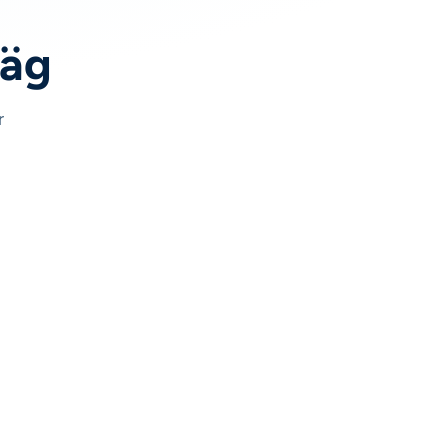
väg
r