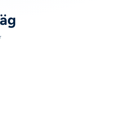
väg
r