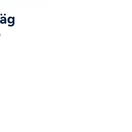
väg
r