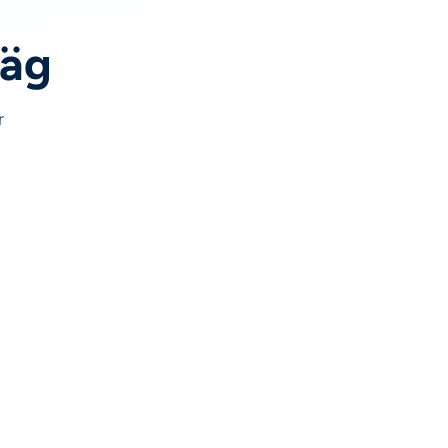
väg
r